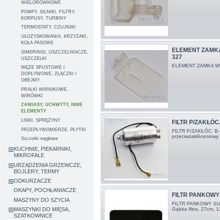
WIELOROWKOWE
POMPY, SILNIKI, FILTRY,
KORPUSY, TURBINY
TERMOSTATY, CZUJNIKI
UŁOŻYSKOWANIA, KRZYŻAKI,
KOŁA PASOWE
ELEMENT ZAMK
SIMERINGI, USZCZELNIACZE,
327
USZCZELKI
ELEMENT ZAMKA W
WĘŻE SPUSTOWE I
DOPŁYWOWE, ZŁĄCZKI I
OBEJMY
PRALKI WIRNIKOWE,
WIRÓWKI
ZAWIASY, UCHWYTY, INNE
ELEMENTY
LINKI, SPRĘŻYNY
FILTR P/ZAKŁÓC.
PRZEPŁYWOMIERZE, PŁYTKI
FILTR P/ZAKŁÓC. B-
przeciwzakłóceniowy 
Szczotki węglowe
KUCHNIE, PIEKARNIKI,
MIKROFALE
URZĄDZENIA GRZEWCZE,
BOJLERY, TERMY
ODKURZACZE
OKAPY, POCHŁANIACZE
FILTR PANKOWY
MASZYNY DO SZYCIA
FILTR PANKOWY S
Gąbka filtra, 27cm, 
MASZYNKI DO MIĘSA,
SZATKOWNICE