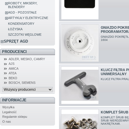
ROBOTY, MIKSERY,
BLENDERY
AGD - POZOSTAŁE
ARTYKUŁY ELEKTRYCZNE
KONDENSATORY
GNIAZDO POKR
ŁOŻYSKA
PROGRAMATORA
SZCZOTKI WĘGLOWE
GNIAZDO POKRĘT
1604
SPRZĘT AGD
PRODUCENCI
ADLER, MESKO, CAMRY
AJS
AMICA
KLUCZ FILTRA P
ATEA
UNIWERSALNY
BEKO
KLUCZ FILTRA PRA
BOSCH, SIEMENS
INFORMACJE
Wysyłka
Legalność
KOMPLET ŚRUB 
Regulamin sklepu
KOMPLET ŚRUB BĘ
ŚRUB NIERDZEWNYC
O nas
NAKRĘTKAMI.