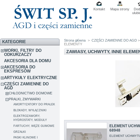
Kontakt
Mapa strony
Dod
ulub
Strona główna
>
CZĘŚCI ZAMIENNE DO AGD
KATEGORIE
ELEMENTY
WORKI, FILTRY DO
ZAWIASY, UCHWYTY, INNE ELEM
ODKURZACZY
AKCESORIA DLA DOMU
AKCESORIA DO
EKSPRESÓW
ARTYKUŁY ELEKTRYCZNE
CZĘŚCI ZAMIENNE DO
AGD
CHŁODNICTWO DOMOWE
PRALKI, ZMYWARKI
AMORTYZATORY DO PRALEK
BLOKADY, WYŁĄCZNIKI
ELEKTROZAWORY,
HYDROSTATY, MODUŁY
ELEMENT UCHW
FARTUCHY, WĘŻE GUMOWE
68948
GRZAŁKI
ELEMENT UCHWYTU
PASKI KLINOWE I