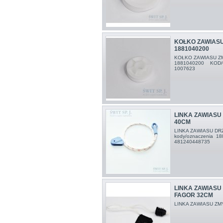
KOŁKO ZAWIASU
1881040200
KOŁKO ZAWIASU Z
1881040200 KOD/
1007623
LINKA ZAWIASU 
40CM
LINKA ZAWIASU D
kody/oznaczenia 1
481240448735
LINKA ZAWIASU
FAGOR 32CM
LINKA ZAWIASU Z