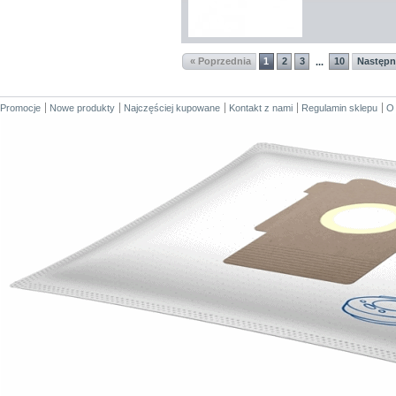
« Poprzednia
1
2
3
10
Następn
...
Promocje
Nowe produkty
Najczęściej kupowane
Kontakt z nami
Regulamin sklepu
O