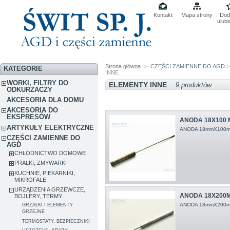
Kontakt
Mapa strony
Dod
ulub
Strona główna
>
CZĘŚCI ZAMIENNE DO AGD
KATEGORIE
INNE
WORKI, FILTRY DO
ELEMENTY INNE
9 produktów
ODKURZACZY
AKCESORIA DLA DOMU
AKCESORIA DO
EKSPRESÓW
ANODA 18X100 
ARTYKUŁY ELEKTRYCZNE
ANODA 18mmX100m
CZĘŚCI ZAMIENNE DO
AGD
CHŁODNICTWO DOMOWE
PRALKI, ZMYWARKI
KUCHNIE, PIEKARNIKI,
MIKROFALE
URZĄDZENIA GRZEWCZE,
ANODA 18X200
BOJLERY, TERMY
ANODA 18mmX200
GRZAŁKI I ELEMENTY
GRZEJNE
TERMOSTATY, BEZPIECZNIKI