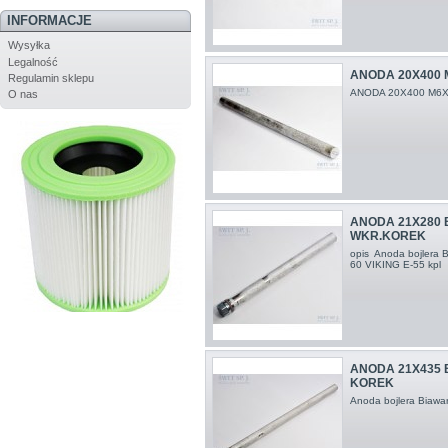
INFORMACJE
Wysyłka
Legalność
ANODA 20X400 
Regulamin sklepu
ANODA 20X400 M6
O nas
ANODA 21X280 
WKR.KOREK
opis Anoda bojlera B
60 VIKING E-55 kpl
ANODA 21X435 
KOREK
Anoda bojlera Biawa