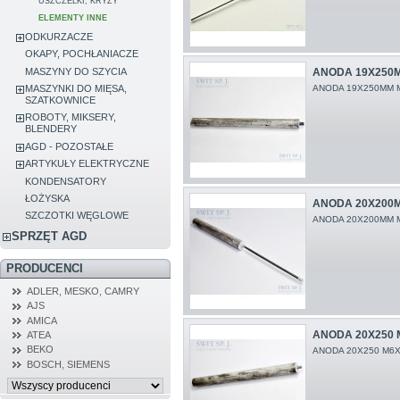
USZCZELKI, KRYZY
ELEMENTY INNE
ODKURZACZE
OKAPY, POCHŁANIACZE
MASZYNY DO SZYCIA
ANODA 19X250
ANODA 19X250MM 
MASZYNKI DO MIĘSA,
SZATKOWNICE
ROBOTY, MIKSERY,
BLENDERY
AGD - POZOSTAŁE
ARTYKUŁY ELEKTRYCZNE
KONDENSATORY
ŁOŻYSKA
ANODA 20X200
SZCZOTKI WĘGLOWE
ANODA 20X200MM 
SPRZĘT AGD
PRODUCENCI
ADLER, MESKO, CAMRY
AJS
AMICA
ANODA 20X250 
ATEA
BEKO
ANODA 20X250 M6
BOSCH, SIEMENS