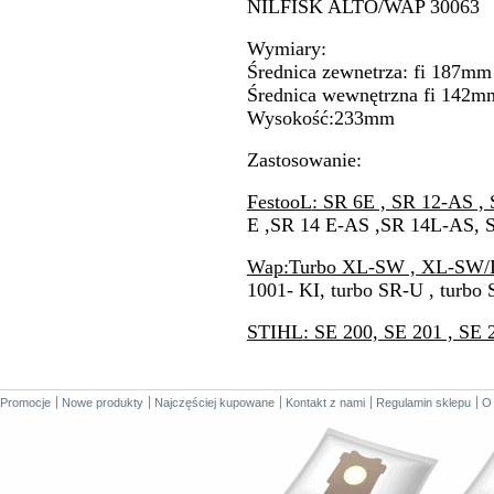
NILFISK ALTO/WAP 30063
Wymiary:
Średnica zewnetrza: fi 187m
Średnica wewnętrzna fi 142
Wysokość:233mm
Zastosowanie:
FestooL
: SR 6E , SR 12-AS ,
E ,SR 14 E-AS ,SR 14L-AS, 
Wap
:Turbo XL-SW , XL-SW/I
1001- KI, turbo SR-U , turbo
STIHL
: SE 200, SE 201 , SE
Promocje
Nowe produkty
Najczęściej kupowane
Kontakt z nami
Regulamin sklepu
O