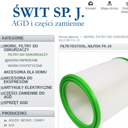
Kontakt
Mapa strony
Dod
ulub
Strona główna
>
WORKI, FILTRY DO ODKURZ
KATEGORIE
NILFISK FK-19
WORKI, FILTRY DO
FILTR FESTOOL, NILFISK FK-19
ODKURZACZY
FILTRY DO ODKURZACZY
WORKI PAPIEROWE
WORKI SYNTETYCZNE
AKCESORIA DLA DOMU
AKCESORIA DO
EKSPRESÓW
ARTYKUŁY ELEKTRYCZNE
CZĘŚCI ZAMIENNE DO
AGD
SPRZĘT AGD
PRODUCENCI
ADLER, MESKO, CAMRY
AJS