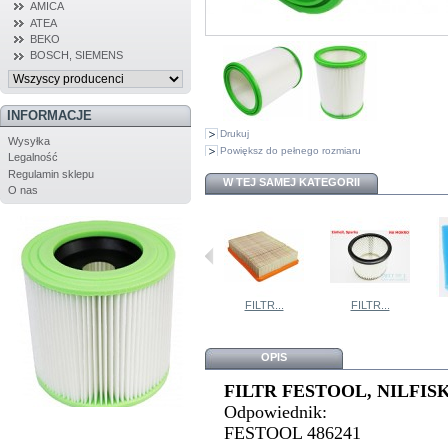
AMICA
ATEA
BEKO
BOSCH, SIEMENS
INFORMACJE
Drukuj
Wysyłka
Powiększ do pełnego rozmiaru
Legalność
Regulamin sklepu
W TEJ SAMEJ KATEGORII
O nas
ZESTAW...
FILTR...
FILTR...
FILTR...
OPIS
FILTR FESTOOL, NILFIS
Odpowiednik:
FESTOOL 486241