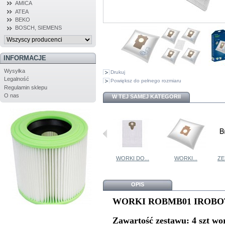
AMICA
ATEA
BEKO
BOSCH, SIEMENS
INFORMACJE
Wysyłka
Drukuj
Legalność
Powiększ do pełnego rozmiaru
Regulamin sklepu
O nas
W TEJ SAMEJ KATEGORII
WOREK BOSCH...
WORKI RMB03...
WORKI DO...
WORKI...
ZE
OPIS
WORKI ROBMB01 IROBO
Zawartość zestawu: 4 szt wor