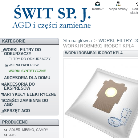
Kontakt
Mapa strony
Dod
ulub
Strona główna
>
WORKI, FILTRY 
KATEGORIE
WORKI ROBMB01 IROBOT KPL4
WORKI, FILTRY DO
WORKI ROBMB01 IROBOT KPL4
ODKURZACZY
FILTRY DO ODKURZACZY
WORKI PAPIEROWE
WORKI SYNTETYCZNE
AKCESORIA DLA DOMU
AKCESORIA DO
EKSPRESÓW
ARTYKUŁY ELEKTRYCZNE
CZĘŚCI ZAMIENNE DO
AGD
SPRZĘT AGD
PRODUCENCI
ADLER, MESKO, CAMRY
AJS