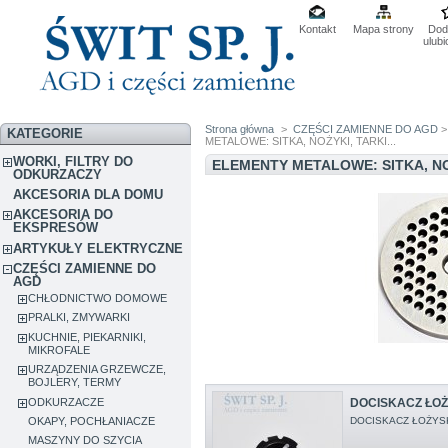
Kontakt
Mapa strony
Dod
ulub
Strona główna
>
CZĘŚCI ZAMIENNE DO AGD
KATEGORIE
METALOWE: SITKA, NOŻYKI, TARKI...
WORKI, FILTRY DO
ELEMENTY METALOWE: SITKA, NOŻ
ODKURZACZY
AKCESORIA DLA DOMU
AKCESORIA DO
EKSPRESÓW
ARTYKUŁY ELEKTRYCZNE
CZĘŚCI ZAMIENNE DO
AGD
CHŁODNICTWO DOMOWE
PRALKI, ZMYWARKI
KUCHNIE, PIEKARNIKI,
MIKROFALE
URZĄDZENIA GRZEWCZE,
BOJLERY, TERMY
ODKURZACZE
DOCISKACZ ŁOŻ
DOCISKACZ ŁOŻYS
OKAPY, POCHŁANIACZE
MASZYNY DO SZYCIA