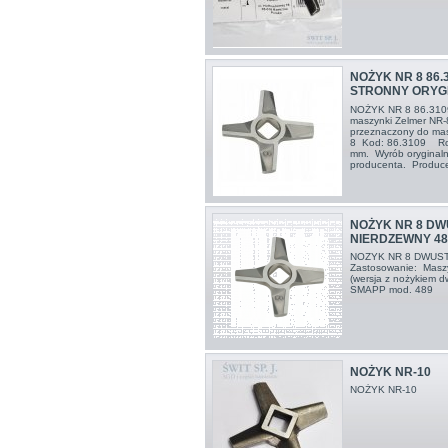
NOŻYK NR 8 86.3
STRONNY ORYG
NOŻYK NR 8 86.31
maszynki Zelmer NR
przeznaczony do mas
8 Kod: 86.3109 Rozm
mm. Wyrób oryginalny
producenta. Producen
NOŻYK NR 8 D
NIERDZEWNY 48
NOZYK NR 8 DWUS
Zastosowanie: Maszy
(wersja z nożykiem
SMAPP mod. 489
NOŻYK NR-10
NOŻYK NR-10