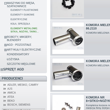
MASZYNKI DO MIĘSA,
SZATKOWNICE
ELEMENTY PLASTIKOWE
ELEMENTY GUMOWE
ELEKTRYCZNE
KOŁA, SPRZĘGŁA
KOMORA MIELEN
86.2110
ELEMENTY METALOWE:
SITKA, NOŻYKI, TARKI...
KOMORA MIELENIA 
ROBOTY, MIKSERY,
BLENDERY
AGD - POZOSTAŁE
ARTYKUŁY ELEKTRYCZNE
KONDENSATORY
ŁOŻYSKA
KOMORA MIELENI
SZCZOTKI WĘGLOWE
KOMORA MIELENIA 
SPRZĘT AGD
PRODUCENCI
ADLER, MESKO, CAMRY
AJS
AMICA
ATEA
KOMORA NR
8+SITKO+NOŻY
BEKO
BOSCH, SIEMENS
Kompletna komora nr
mielenia firmy Zelme