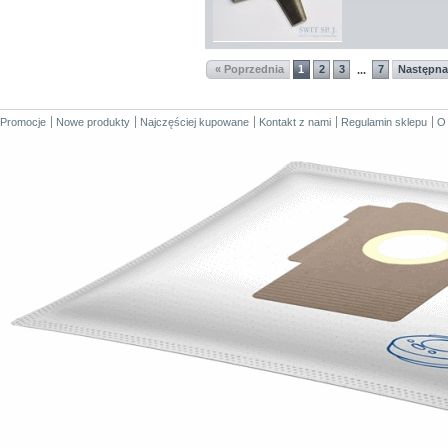
« Poprzednia
1
2
3
7
Następna
...
Promocje
Nowe produkty
Najczęściej kupowane
Kontakt z nami
Regulamin sklepu
O