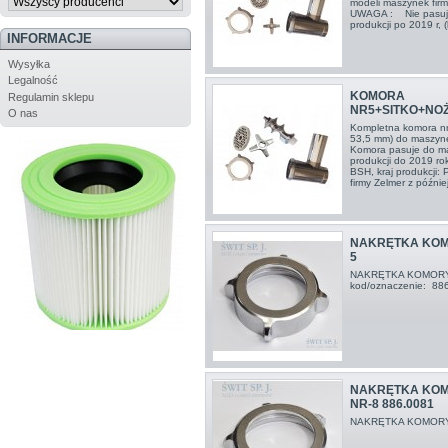
modeli maszynek firm
UWAGA : Nie pasują 
produkcji po 2019 r, 
INFORMACJE
Wysyłka
Legalność
KOMORA
Regulamin sklepu
NR5+SITKO+NO
O nas
Kompletna komora nr 5
53,5 mm) do maszyne
Komora pasuje do ma
produkcji do 2019 ro
BSH, kraj produkcji:
firmy Zelmer z później
NAKRĘTKA KOM
5
NAKRĘTKA KOMORY
kod/oznaczenie: 88
NAKRĘTKA KOM
NR-8 886.0081
NAKRĘTKA KOMORY 