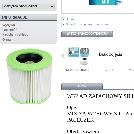
INFORMACJE
Drukuj
Powiększ do pełnego rozmiaru
Wysyłka
Legalność
W TEJ SAMEJ KATEGORII
Regulamin sklepu
O nas
ODKAMIENIACZ...
ZAPALNICZKA...
POCHŁANIACZ...
KLEJ...
OD
OPIS
WKŁAD ZAPACHOWY SILL
Opis
MIX ZAPACHOWY SILLAR 
PAŁECZEK
Oferta zawiera: