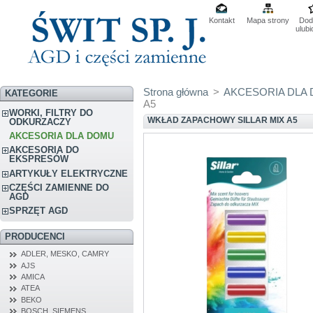
Kontakt
Mapa strony
Dod
ulub
Strona główna
>
AKCESORIA DLA
KATEGORIE
A5
WORKI, FILTRY DO
WKŁAD ZAPACHOWY SILLAR MIX A5
ODKURZACZY
AKCESORIA DLA DOMU
AKCESORIA DO
EKSPRESÓW
ARTYKUŁY ELEKTRYCZNE
CZĘŚCI ZAMIENNE DO
AGD
SPRZĘT AGD
PRODUCENCI
ADLER, MESKO, CAMRY
AJS
AMICA
ATEA
BEKO
BOSCH, SIEMENS